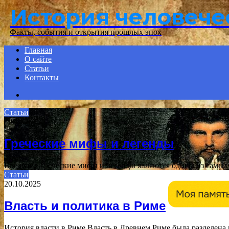
История человече
Menu
Факты, события и открытия прошлых эпох
Главная
О сайте
Статьи
Контакты
Search
for
Статьи
20.10.2025
Греческие мифы и легенды
Введение Греческие мифы и легенды являются одним из самых 
Статьи
20.10.2025
Власть и политика в Риме
История власти в Риме Власть в Древнем Риме была разделена 