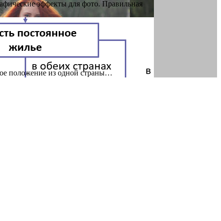
афические эффекты для фото. Правильная
овое положение из одной страны…