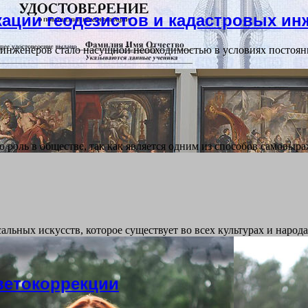
ации геодезистов и кадастровых ин
инженеров стало насущной необходимостью в условиях постоян
 роль в обществе, так как является одним из способов самовыр
сальных искусств, которое существует во всех культурах и народ
ветокоррекции