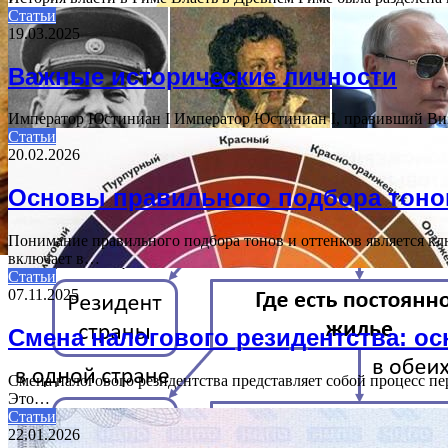
Статьи
19.03.2025
Важные исторические личности
Император Юстиниан I Император Юстиниан I, правивший Виз
Статьи
20.02.2026
Основы правильного подбора тонов
Понимание правильного подбора тонов и оттенков является к
включает в…
Статьи
07.11.2025
Смена налогового резидентства: ос
Смена налогового резидентства представляет собой процесс п
Это…
Статьи
22.01.2026