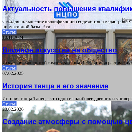
Актуальность повышения квалифик
Сегодня повышение квалификации геодезистов и кадастровых 
нормативной базы. Эти…
Статьи
10.11.2024
Влияние искусства на общество
Искусство как способ самовыражения Искусство играет важную
Статьи
07.02.2025
История танца и его значение
История танца Танец – это одно из наиболее древних и универ
Статьи
20.02.2026
Создание атмосферы с помощью ц