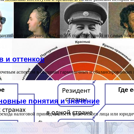
антийской империей с 527 по 565 год, был одной из самых ва
 и оттенков
лючевым аспектом в создании гармоничных и сбалансированных 
новные понятия и значение
ерехода налоговой принадлежности физического лица или юридич