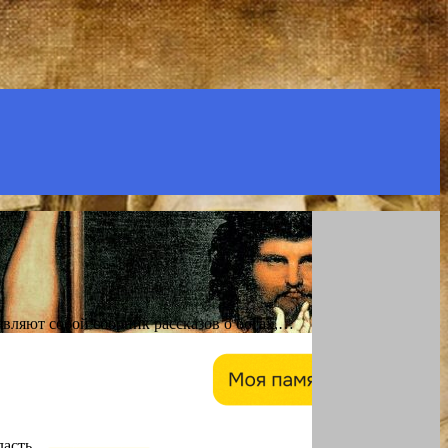
авляют собой сборник рассказов о богах,…
власть…