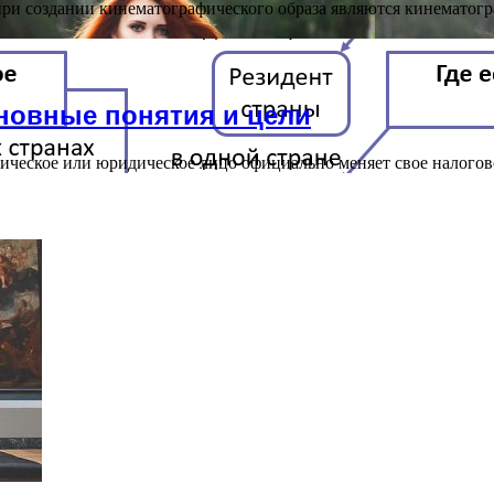
ри создании кинематографического образа являются кинематогр
сновные понятия и цели
изическое или юридическое лицо официально меняет свое налог