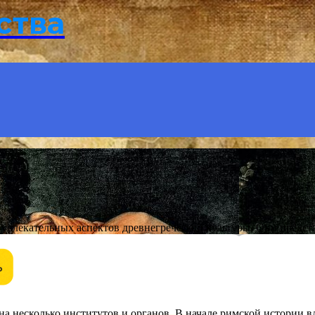
ства
увлекательных аспектов древнегреческой культуры. Они предст
на несколько институтов и органов. В начале римской истории 