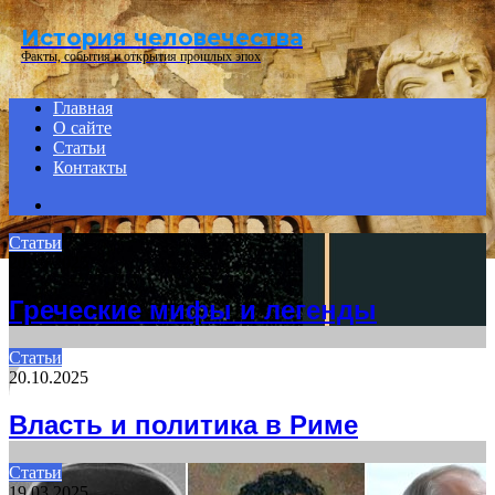
Menu
История человечества
Факты, события и открытия прошлых эпох
Главная
О сайте
Статьи
Контакты
Search
for
Статьи
20.10.2025
Греческие мифы и легенды
Статьи
20.10.2025
Власть и политика в Риме
Статьи
19.03.2025