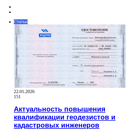
Previous
page
Next
page
Статьи
22.01.2026
151
Актуальность повышения
квалификации геодезистов и
кадастровых инженеров