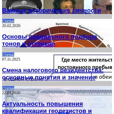
Важные исторические личности
Статьи
20.02.2026
Основы правильного подбора
тонов и оттенков
Статьи
07.11.2025
Смена налогового резидентства:
основные понятия и значение
Статьи
22.01.2026
Актуальность повышения
квалификации геодезистов и